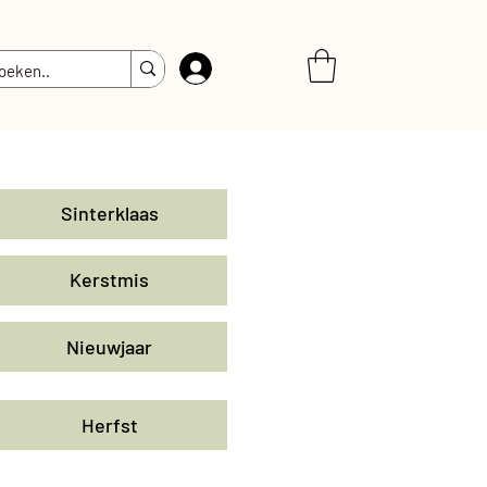
Inloggen
Sinterklaas
Kerstmis
Nieuwjaar
Herfst