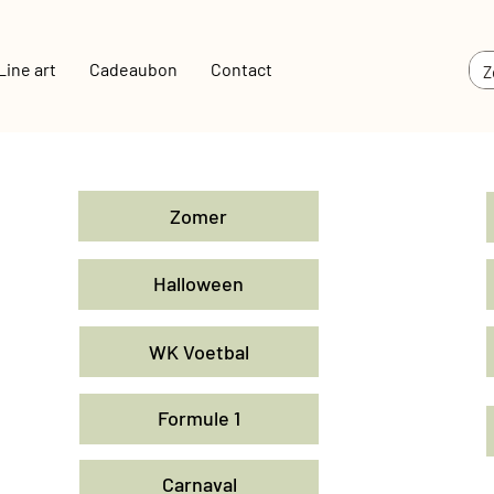
Line art
Cadeaubon
Contact
Zomer
Halloween
WK Voetbal
Formule 1
Carnaval