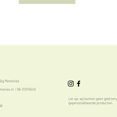
eBig Memories
mories.nl
/ 06-31374543
Let op: wij kunnen geen geld ter
gepersonaliseerde producten.
ng