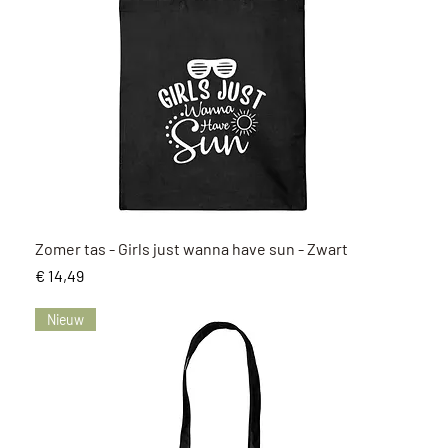
Snel overzicht
Zomer tas - Girls just wanna have sun - Zwart
Prijs
€ 14,49
Nieuw