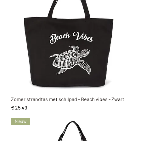
Snel overzicht
Zomer strandtas met schilpad - Beach vibes - Zwart
Prijs
€ 25,49
Nieuw