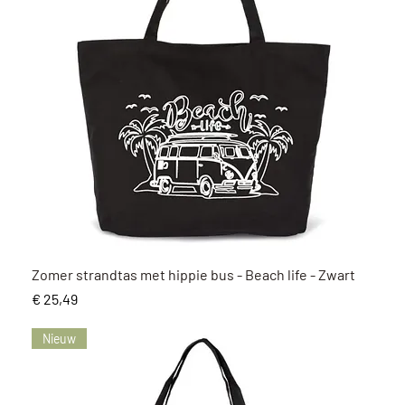
Snel overzicht
Zomer strandtas met hippie bus - Beach life - Zwart
Prijs
€ 25,49
Nieuw