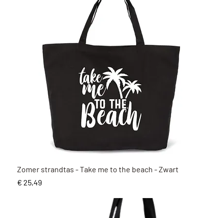
Snel overzicht
Zomer strandtas - Take me to the beach - Zwart
Prijs
€ 25,49