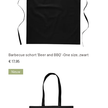
Snel overzicht
Barbecue schort 'Beer and BBQ' -One size, zwart
Prijs
€ 17,95
Nieuw