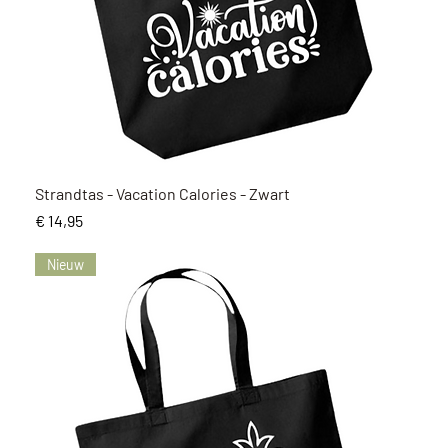
Snel overzicht
Strandtas - Vacation Calories - Zwart
Prijs
€ 14,95
Nieuw