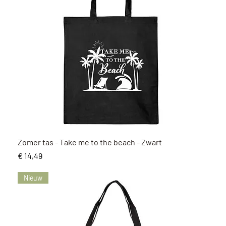
Snel overzicht
Zomer tas - Take me to the beach - Zwart
Prijs
€ 14,49
Nieuw