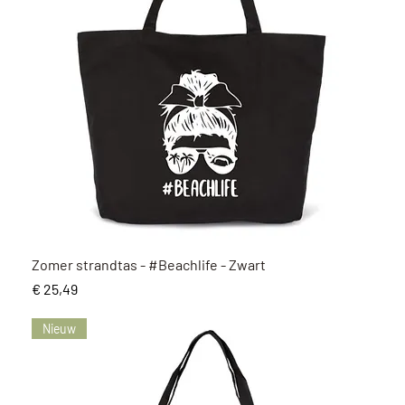
Snel overzicht
Zomer strandtas - #Beachlife - Zwart
Prijs
€ 25,49
Nieuw