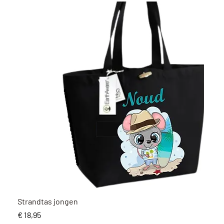
Snel overzicht
Strandtas jongen
Prijs
€ 18,95