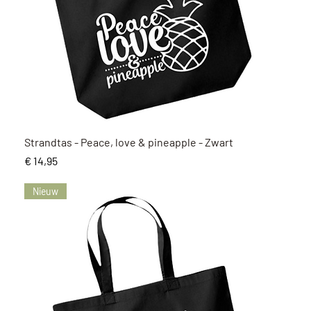
Snel overzicht
Strandtas - Peace, love & pineapple - Zwart
Prijs
€ 14,95
Nieuw