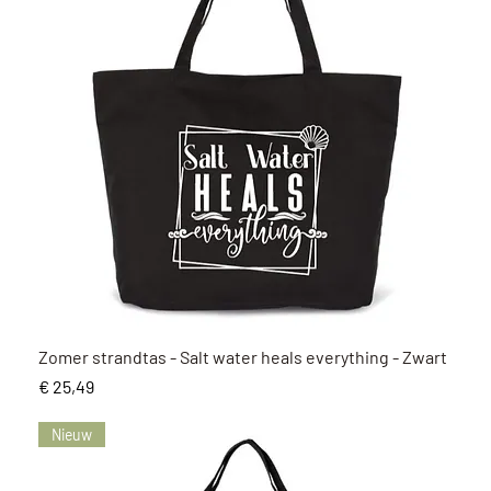
Snel overzicht
Zomer strandtas - Salt water heals everything - Zwart
Prijs
€ 25,49
Nieuw