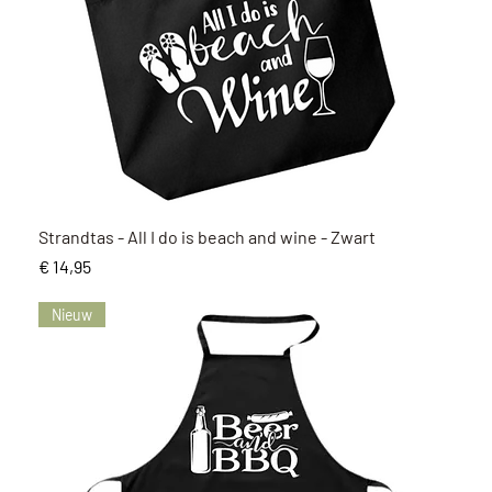
Snel overzicht
Strandtas - All I do is beach and wine - Zwart
Prijs
€ 14,95
Nieuw