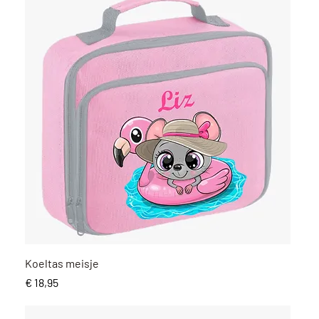
Snel overzicht
Koeltas meisje
Prijs
€ 18,95