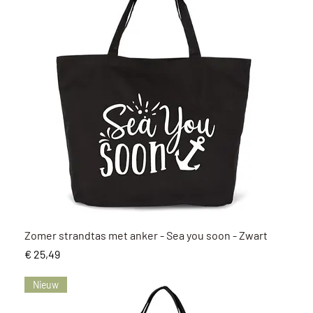
Snel overzicht
Zomer strandtas met anker - Sea you soon - Zwart
Prijs
€ 25,49
Nieuw