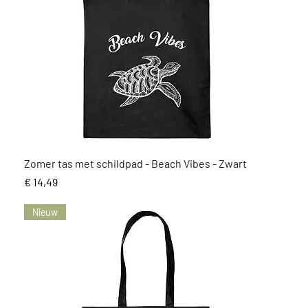
Snel overzicht
Zomer tas met schildpad - Beach Vibes - Zwart
Prijs
€ 14,49
Nieuw