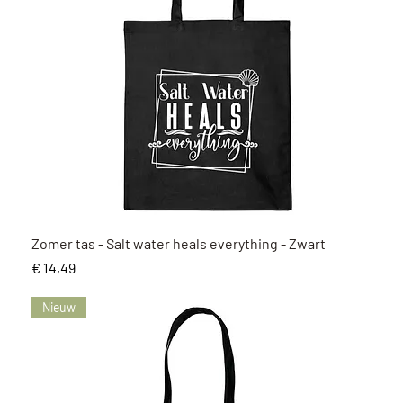
Snel overzicht
Zomer tas - Salt water heals everything - Zwart
Prijs
€ 14,49
Nieuw