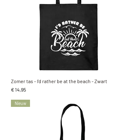
Snel overzicht
Zomer tas - I'd rather be at the beach - Zwart
Prijs
€ 14,95
Nieuw