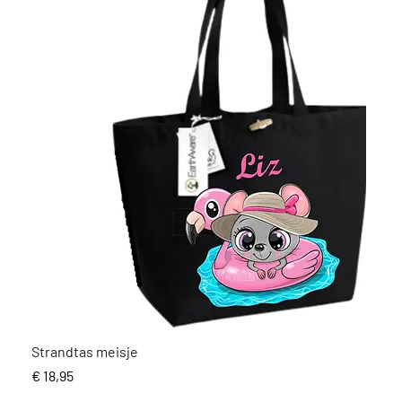
Snel overzicht
Strandtas meisje
Prijs
€ 18,95