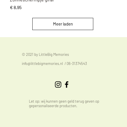
Prijs
€ 8,95
Meer laden
© 2021 by LittleBig Memories
info@littlebigmemories.nl
/ 06-31374543
Let op: wij kunnen geen geld terug geven op
gepersonaliseerde producten.