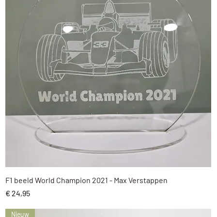
Snel overzicht
F1 beeld World Champion 2021 - Max Verstappen
Prijs
€ 24,95
Nieuw