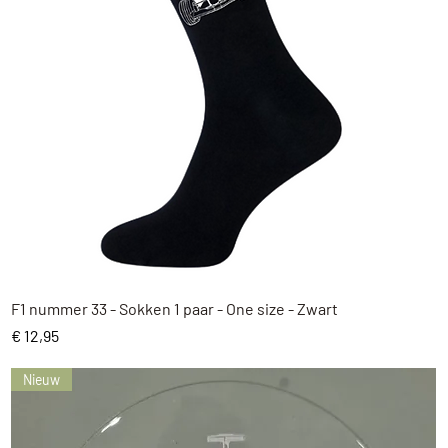
Snel overzicht
F1 nummer 33 - Sokken 1 paar - One size - Zwart
Prijs
€ 12,95
Nieuw