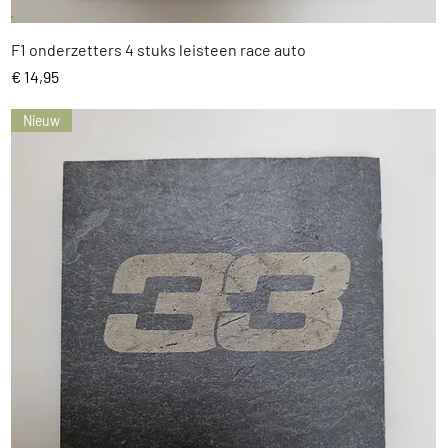
Snel overzicht
F1 onderzetters 4 stuks leisteen race auto
Prijs
€ 14,95
Nieuw