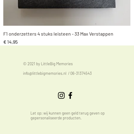
Snel overzicht
F1 onderzetters 4 stuks leisteen - 33 Max Verstappen
Prijs
€ 14,95
© 2021 by LittleBig Memories
info@littlebigmemories.nl
/ 06-31374543
Let op: wij kunnen geen geld terug geven op
gepersonaliseerde producten.