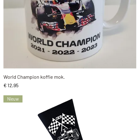
Snel overzicht
World Champion koffie mok.
Prijs
€ 12,95
Nieuw