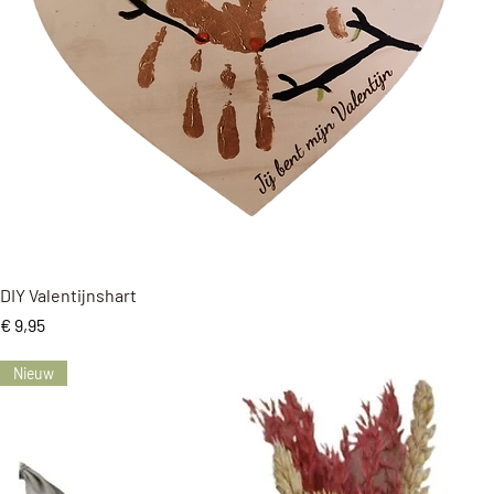
Snel overzicht
DIY Valentijnshart
Prijs
€ 9,95
Nieuw