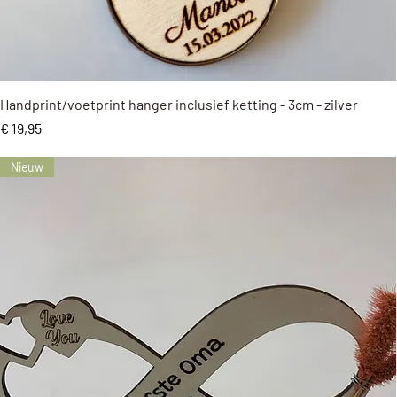
Snel overzicht
Handprint/voetprint hanger inclusief ketting - 3cm - zilver
Prijs
€ 19,95
Nieuw