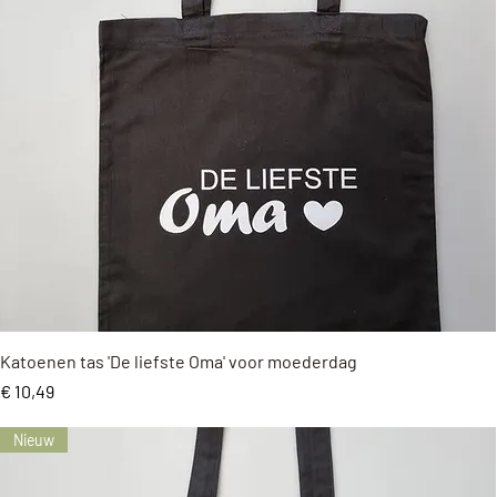
Snel overzicht
Katoenen tas 'De liefste Oma' voor moederdag
Prijs
€ 10,49
Nieuw