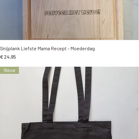
Snel overzicht
Snijplank Liefste Mama Recept - Moederdag
Prijs
€ 24,95
Nieuw