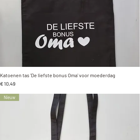
Snel overzicht
Katoenen tas 'De liefste bonus Oma' voor moederdag
Prijs
€ 10,49
Nieuw