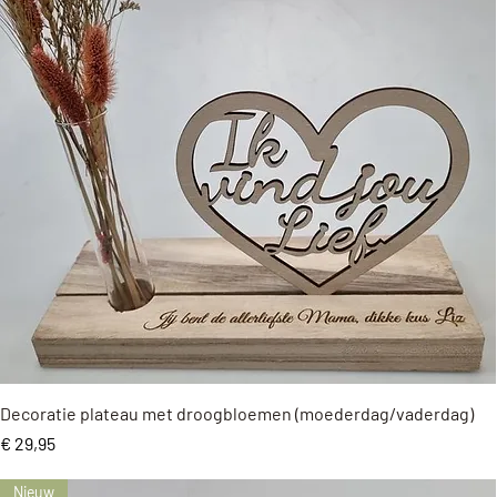
Snel overzicht
Decoratie plateau met droogbloemen (moederdag/vaderdag)
Prijs
€ 29,95
Nieuw