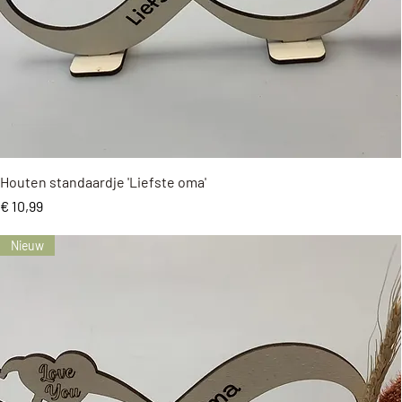
Snel overzicht
Houten standaardje 'Liefste oma'
Prijs
€ 10,99
Nieuw