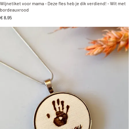
Snel overzicht
Wijnetiket voor mama - Deze fles heb je dik verdiend! - Wit met
bordeauxrood
Prijs
€ 8,95