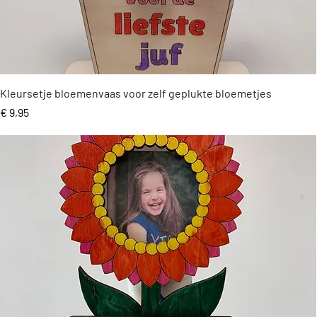
Snel overzicht
Kleursetje bloemenvaas voor zelf geplukte bloemetjes
Prijs
€ 9,95