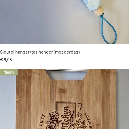
Snel overzicht
Sleutel hanger/tas hanger (moederdag)
Prijs
€ 8,95
Nieuw