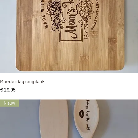
Snel overzicht
Moederdag snijplank
Prijs
€ 29,95
Nieuw