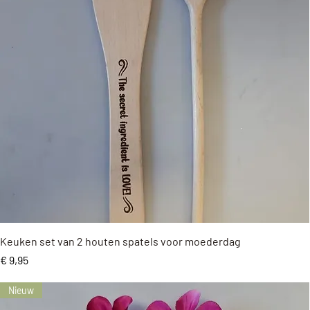
Snel overzicht
Keuken set van 2 houten spatels voor moederdag
Prijs
€ 9,95
Nieuw