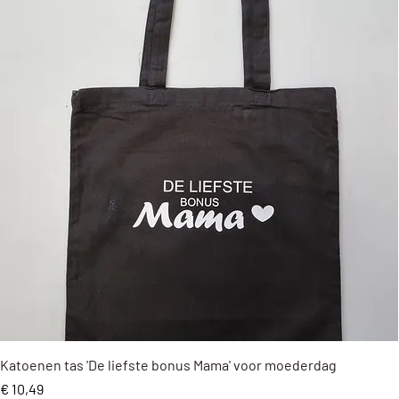
Snel overzicht
Katoenen tas 'De liefste bonus Mama' voor moederdag
Prijs
€ 10,49