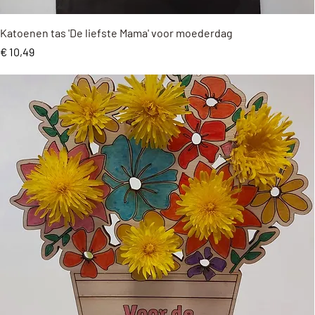
Snel overzicht
Katoenen tas 'De liefste Mama' voor moederdag
Prijs
€ 10,49