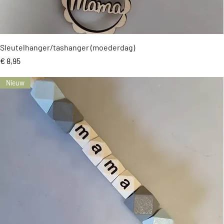
Snel overzicht
Sleutelhanger/tashanger (moederdag)
Prijs
€ 8,95
Nieuw