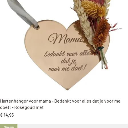
Snel overzicht
Hartenhanger voor mama - Bedankt voor alles dat je voor me
doet! - Roségoud met
Prijs
€ 14,95
Nieuw