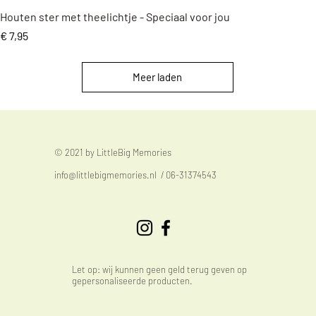
Snel overzicht
Houten ster met theelichtje - Speciaal voor jou
Prijs
€ 7,95
Meer laden
© 2021 by LittleBig Memories
info@littlebigmemories.nl
/ 06-31374543
Let op: wij kunnen geen geld terug geven op
gepersonaliseerde producten.