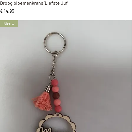
Snel overzicht
Droog bloemenkrans 'Liefste Juf'
Prijs
€ 14,95
Nieuw