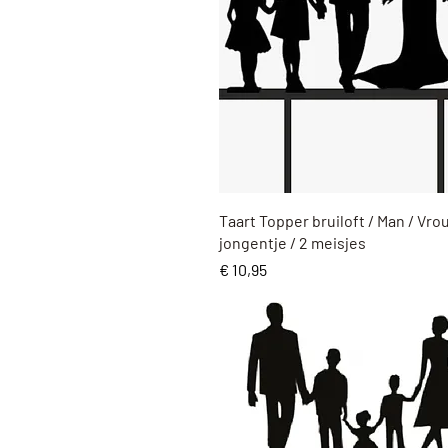
Snel overzicht
Taart Topper bruiloft / Man / Vro
jongentje / 2 meisjes
Prijs
€ 10,95