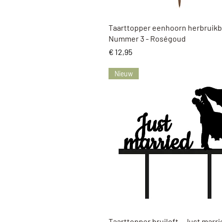
Snel overzicht
Taarttopper eenhoorn herbruikb
Nummer 3 - Roségoud
Prijs
€ 12,95
Nieuw
Snel overzicht
Taarttopper bruiloft - Just marr