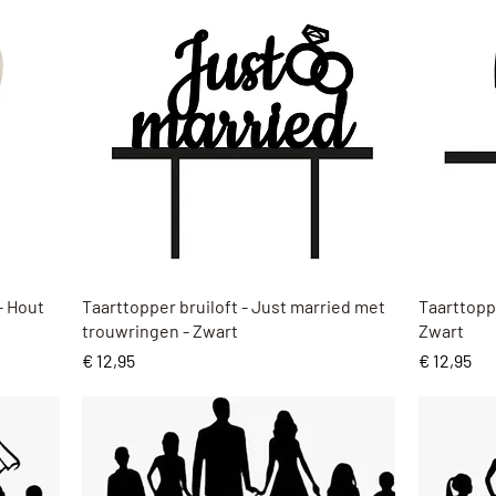
Snel overzicht
 - Hout
Taarttopper bruiloft - Just married met
Taarttopp
trouwringen - Zwart
Zwart
Prijs
Prijs
€ 12,95
€ 12,95