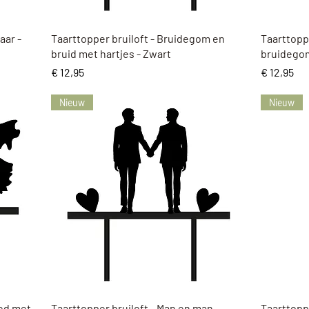
Snel overzicht
aar -
Taarttopper bruiloft - Bruidegom en
Taarttoppe
bruid met hartjes - Zwart
bruidegom
Prijs
Prijs
€ 12,95
€ 12,95
Nieuw
Nieuw
Snel overzicht
ied met
Taarttopper bruiloft - Man en man -
Taarttopp