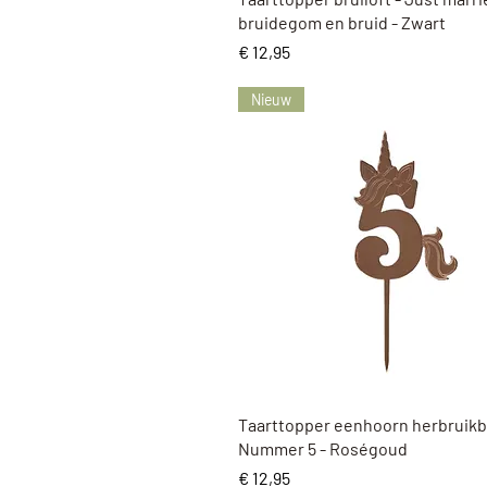
bruidegom en bruid - Zwart
Prijs
€ 12,95
Nieuw
Snel overzicht
Taarttopper eenhoorn herbruikb
Nummer 5 - Roségoud
Prijs
€ 12,95