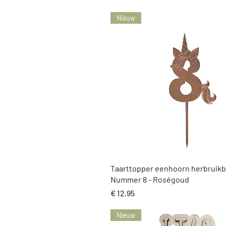
Nieuw
Snel overzicht
Taarttopper eenhoorn herbruikb
Nummer 8 - Roségoud
Prijs
€ 12,95
Nieuw