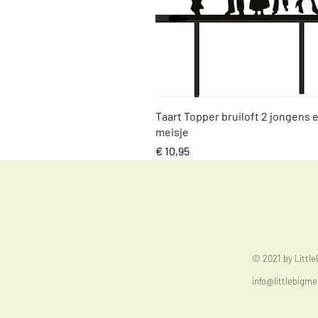
Snel overzicht
Taart Topper bruiloft 2 jongens 
meisje
Prijs
€ 10,95
© 2021 by Littl
info@littlebigme