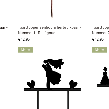
Snel overzicht
aar -
Taarttopper eenhoorn herbruikbaar -
Taarttopp
Nummer 1 - Roségoud
Nummer 2
Prijs
Prijs
€ 12,95
€ 12,95
Nieuw
Nieuw