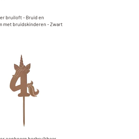
Snel overzicht
r bruiloft - Bruid en
 met bruidskinderen - Zwart
Snel overzicht
er eenhoorn herbruikbaar -