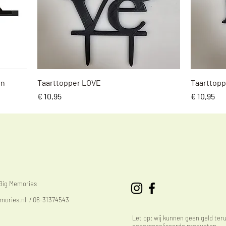
Snel overzicht
en
Taarttopper LOVE
Taarttopp
Prijs
Prijs
€ 10,95
€ 10,95
eBig Memories
mories.nl
/ 06-31374543
Let op: wij kunnen geen geld ter
gepersonaliseerde producten.