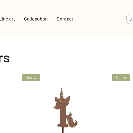
Line art
Cadeaubon
Contact
rs
Nieuw
Nieuw