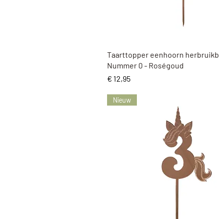
Snel overzicht
Taarttopper eenhoorn herbruikb
Nummer 0 - Roségoud
Prijs
€ 12,95
Nieuw