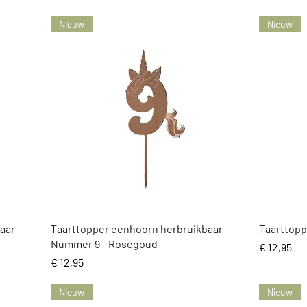
Nieuw
Nieuw
Snel overzicht
aar -
Taarttopper eenhoorn herbruikbaar -
Taarttoppe
Nummer 9 - Roségoud
Prijs
€ 12,95
Prijs
€ 12,95
Nieuw
Nieuw