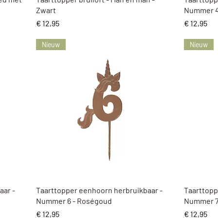
Zwart
Nummer 4
Prijs
Prijs
€ 12,95
€ 12,95
Nieuw
Nieuw
Snel overzicht
aar -
Taarttopper eenhoorn herbruikbaar -
Taarttopp
Nummer 6 - Roségoud
Nummer 7
Prijs
Prijs
€ 12,95
€ 12,95