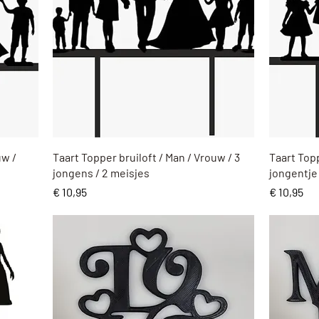
Snel overzicht
uw /
Taart Topper bruiloft / Man / Vrouw / 3
Taart Topp
jongens / 2 meisjes
jongentje
Prijs
Prijs
€ 10,95
€ 10,95