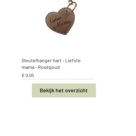
Snel overzicht
Sleutelhanger hart - Liefste
mama - Roségoud
Prijs
€ 9,95
Nieuw
Nieuw
Nieuw
Nieuw
Nieuw
Nieuw
Nieuw
Nieuw
Bekijk het overzicht