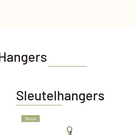
Hangers
Sleutelhangers
Nieuw