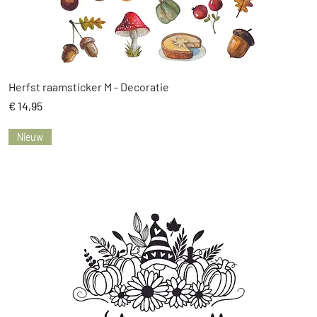
Snel overzicht
Herfst raamsticker M - Decoratie
Prijs
€ 14,95
Nieuw