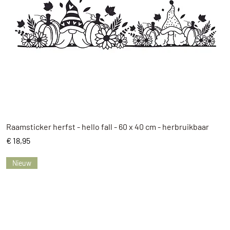
Snel overzicht
Raamsticker herfst - hello fall - 60 x 40 cm - herbruikbaar
Prijs
€ 18,95
Nieuw