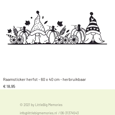
Snel overzicht
Raamsticker herfst - 60 x 40 cm - herbruikbaar
Prijs
€ 18,95
© 2021 by LittleBig Memories
info@littlebigmemories.nl
/ 06-31374543