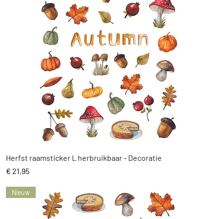
Snel overzicht
Herfst raamsticker L herbruikbaar - Decoratie
Prijs
€ 21,95
Nieuw