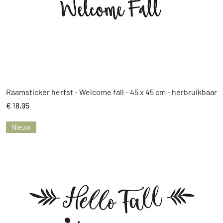
Snel overzicht
Raamsticker herfst - Welcome fall - 45 x 45 cm - herbruikbaar
Prijs
€ 18,95
Nieuw