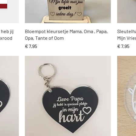
Snel overzicht
heb jij
Bloempot kleursetje Mama, Oma , Papa,
Sleutelh
uxrood
Opa, Tante of Oom
Mijn Vrie
Prijs
Prijs
€ 7,95
€ 7,95