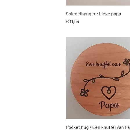
Snel overzicht
Spiegelhanger : Lieve papa
Prijs
€ 11,95
Snel overzicht
Pocket hug / Een knuffel van P