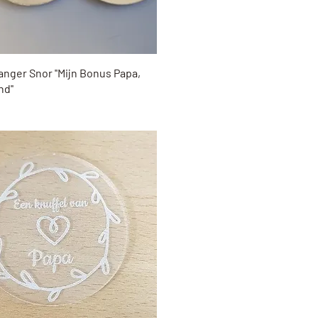
Snel overzicht
anger Snor ''Mijn Bonus Papa,
nd''