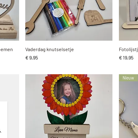
Snel overzicht
loemen
Vaderdag knutselsetje
Fotolijst
Prijs
Prijs
€ 9,95
€ 19,95
Nieuw