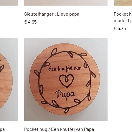
Snel overzicht
Sleutelhanger : Lieve papa
Pocket h
model 1 
Prijs
€ 4,95
Prijs
€ 5,75
Snel overzicht
apa
Pocket hug / Een knuffel van Papa