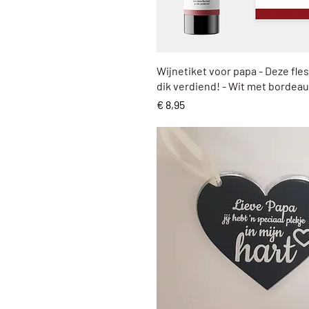
Snel overzicht
Wijnetiket voor papa - Deze fles 
dik verdiend! - Wit met bordea
Prijs
€ 8,95