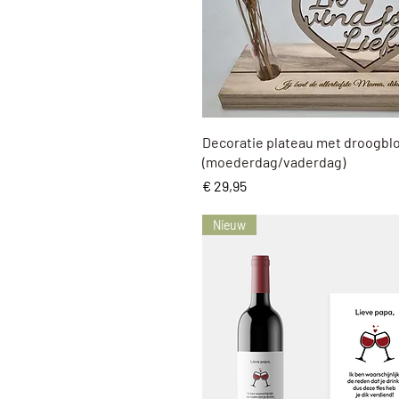
Snel overzicht
Decoratie plateau met droogb
(moederdag/vaderdag)
Prijs
€ 29,95
Nieuw