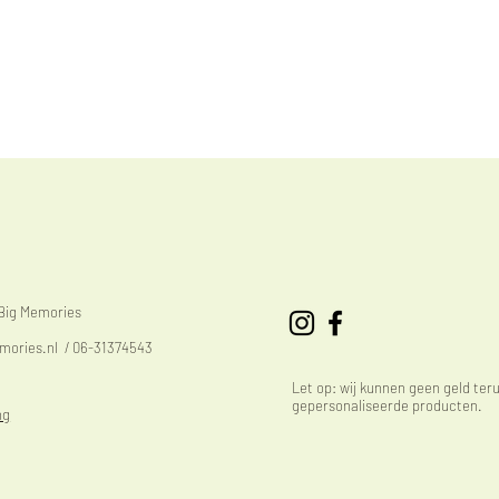
eBig Memories
mories.nl
/ 06-31374543
Let op: wij kunnen geen geld ter
gepersonaliseerde producten.
ng