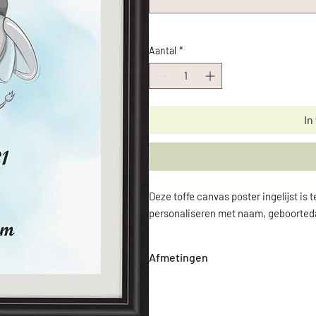
Aantal
*
In
Deze toffe canvas poster ingelijst is 
personaliseren met naam, geboorted
Afmetingen
25cm x 20cm (LxB)