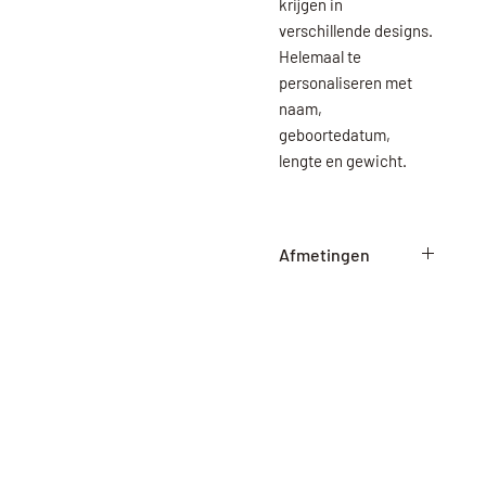
krijgen in
verschillende designs.
Helemaal te
personaliseren met
naam,
geboortedatum,
lengte en gewicht.
Afmetingen
25cm x 20cm (LxB)