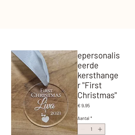
epersonalis
eerde
kersthange
r ''First
Christmas''
Prijs
€ 9,95
Aantal
*