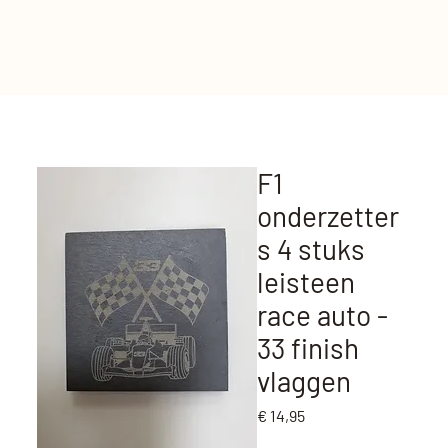
F1
onderzetter
s 4 stuks
leisteen
race auto -
33 finish
vlaggen
Prijs
€ 14,95