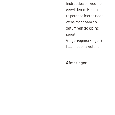
instructies en weer te
verwijderen. Helemaal
te personaliseren naar
wens met naam en
datum van de kleine
spruit.
Vragen/opmerkingen?
Laat het ons weten!
Afmetingen
Medium : 38cm hoog
38cm breed
Large: 50cm hoog
50cm breed