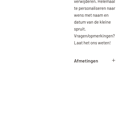
verwijderen. Helemaal
te personaliseren naar
wens met naam en
datum van de kleine
spruit.
Vragen/opmerkingen?
Laat het ons weten!
Afmetingen
Medium : 38cm hoog
38cm breed
Large: 50cm hoog
50cm breed