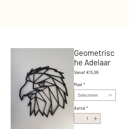
Geometrisc
he Adelaar
Verkoopprijs
Vanaf
€15,95
Maat
*
Selecteren
Aantal
*