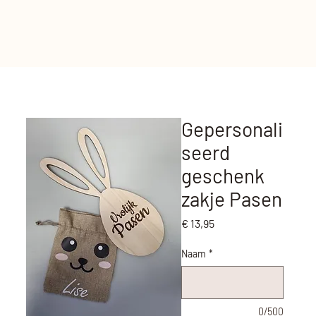
Gepersonali
seerd
geschenk
zakje Pasen
Prijs
€ 13,95
Naam
*
0/500