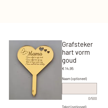
Grafsteker
hart vorm
goud
Prijs
€ 14,95
Naam (optioneel)
0/500
Tekst (optioneel)