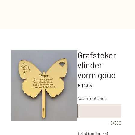
Grafsteker
vlinder
vorm goud
Prijs
€ 14,95
Naam (optioneel)
0/500
Tekst (optioneel)