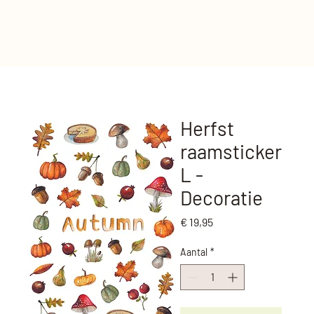
Herfst
raamsticker
L -
Decoratie
Prijs
€ 19,95
Aantal
*