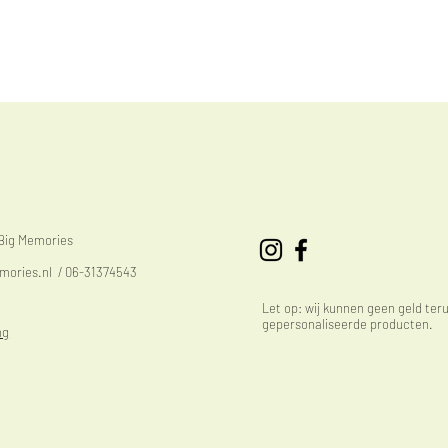
eBig Memories
mories.nl
/ 06-31374543
Let op: wij kunnen geen geld ter
gepersonaliseerde producten.
ng