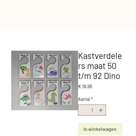
Kastverdele
rs maat 50
t/m 92 Dino
Prijs
€ 16,95
Aantal
*
In winkelwagen