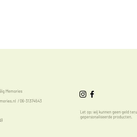
eBig Memories
mories.nl
/ 06-31374543
Let op: wij kunnen geen geld ter
gepersonaliseerde producten.
ng