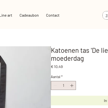
Line art
Cadeaubon
Contact
Katoenen tas 'De li
moederdag
Prijs
€ 10,49
Aantal
*
In