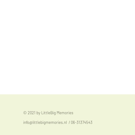
© 2021 by LittleBig Memories
info@littlebigmemories.nl
/ 06-31374543