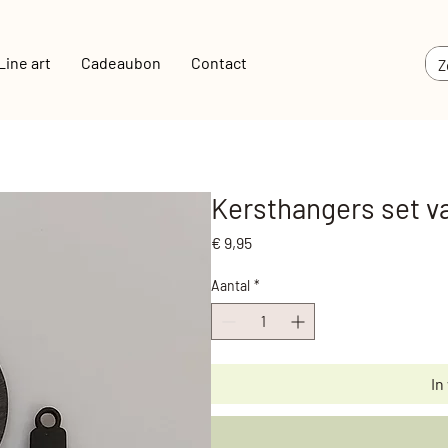
Line art
Cadeaubon
Contact
Kersthangers set v
Prijs
€ 9,95
Aantal
*
In