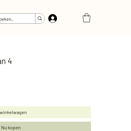
Inloggen
an 4
 winkelwagen
Nu kopen