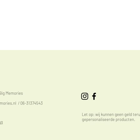
eBig Memories
mories.nl
/ 06-31374543
Let op: wij kunnen geen geld ter
gepersonaliseerde producten.
ng