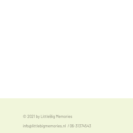
© 2021 by LittleBig Memories
info@littlebigmemories.nl
/ 06-31374543