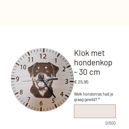
Klok met
hondenkop
- 30 cm
Prijs
€ 25,95
Welk hondenras had je
graag gewild?
*
0/500