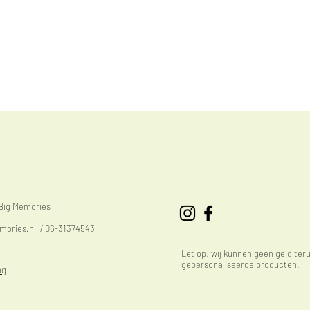
eBig Memories
mories.nl
/ 06-31374543
Let op: wij kunnen geen geld ter
gepersonaliseerde producten.
ng