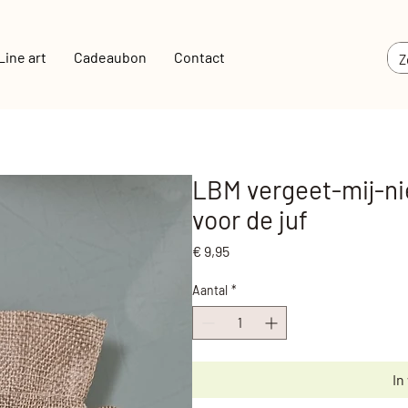
Line art
Cadeaubon
Contact
LBM vergeet-mij-ni
voor de juf
Prijs
€ 9,95
Aantal
*
In