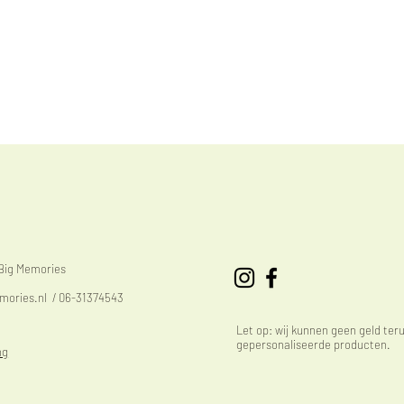
eBig Memories
mories.nl
/ 06-31374543
Let op: wij kunnen geen geld ter
gepersonaliseerde producten.
ng