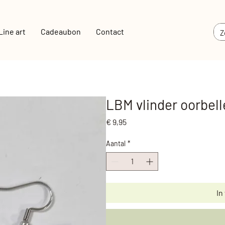
Line art
Cadeaubon
Contact
LBM vlinder oorbell
Prijs
€ 9,95
Aantal
*
In