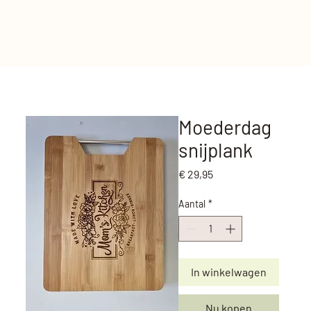
Moederdag
snijplank
Prijs
€ 29,95
Aantal
*
In winkelwagen
Nu kopen