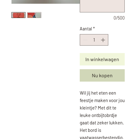
0/500
Aantal
*
In winkelwagen
Nu kopen
Wil jij het eten een
feestje maken voor jou
kleintje? Met dit te
leuke ontbijtobrdje
gaat dat zeker lukken.
Het bord is
vaatwasserbestendig.