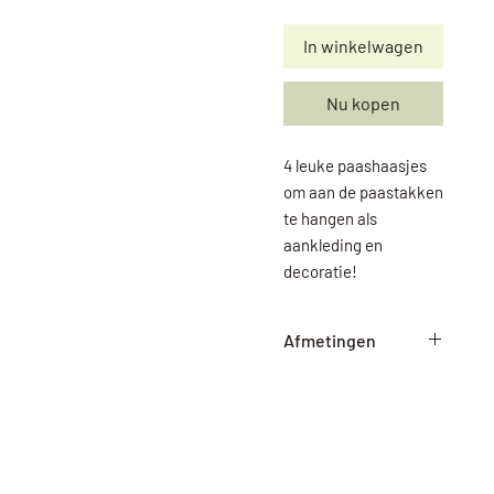
In winkelwagen
Nu kopen
4 leuke paashaasjes
om aan de paastakken
te hangen als
aankleding en
decoratie!
Afmetingen
10 x 6 x 0,2 cm (lxbxh)