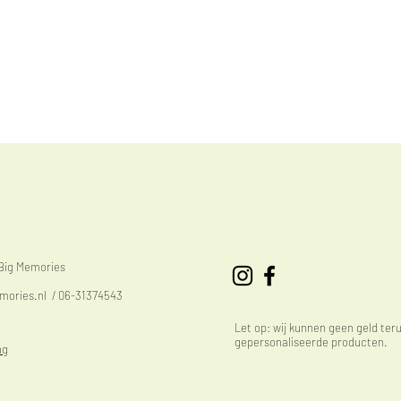
eBig Memories
mories.nl
/ 06-31374543
Let op: wij kunnen geen geld ter
gepersonaliseerde producten.
ng