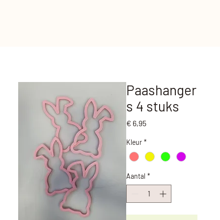
Paashanger
s 4 stuks
Prijs
€ 6,95
Kleur
*
Aantal
*