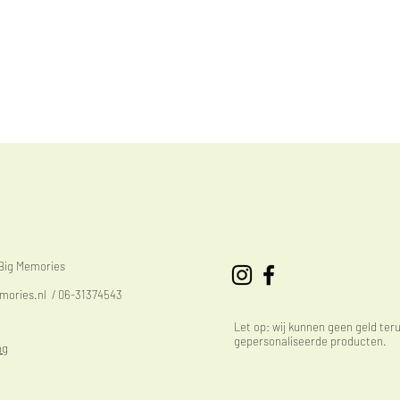
eBig Memories
mories.nl
/ 06-31374543
Let op: wij kunnen geen geld ter
gepersonaliseerde producten.
ng