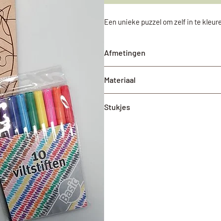
Een unieke puzzel om zelf in te kleuren
Afmetingen
27cm x 18cm (LxB)
Materiaal
MDF
Stukjes
30