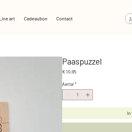
Line art
Cadeaubon
Contact
Paaspuzzel
Prijs
€ 10,95
Aantal
*
In