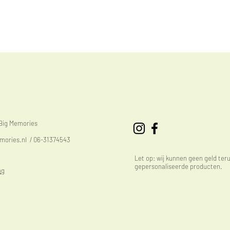
eBig Memories
mories.nl
/ 06-31374543
Let op: wij kunnen geen geld ter
gepersonaliseerde producten.
ng