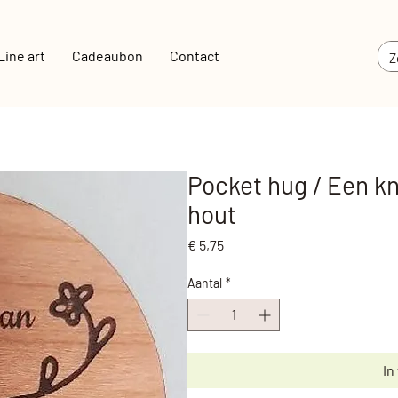
Line art
Cadeaubon
Contact
Pocket hug / Een k
hout
Prijs
€ 5,75
Aantal
*
In