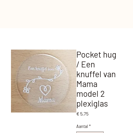
Pocket hug
/ Een
knuffel van
Mama
model 2
plexiglas
Prijs
€ 5,75
Aantal
*