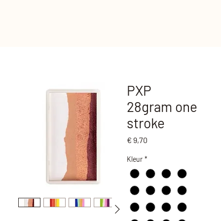
PXP
28gram one
stroke
Prijs
€ 9,70
Kleur
*