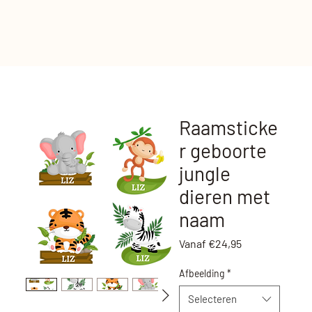
Raamsticke
r geboorte
jungle
dieren met
naam
Verkoopprijs
Vanaf
€24,95
Afbeelding
*
Selecteren