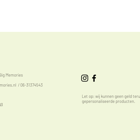
eBig Memories
mories.nl
/ 06-31374543
Let op: wij kunnen geen geld ter
gepersonaliseerde producten.
ng