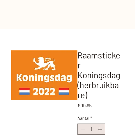
Raamsticke
r
Koningsdag
(herbruikba
re)
Prijs
€ 19,95
Aantal
*