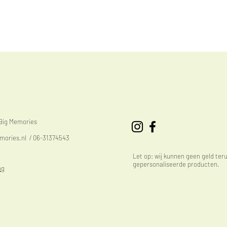
eBig Memories
mories.nl
/ 06-31374543
Let op: wij kunnen geen geld ter
gepersonaliseerde producten.
ng