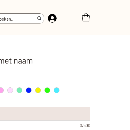
Inloggen
 met naam
0/500