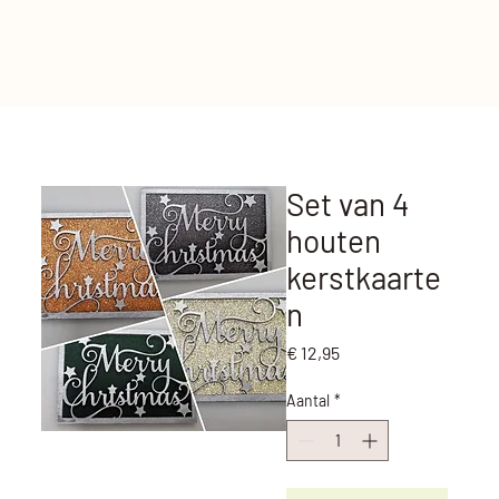
Set van 4
houten
kerstkaarte
n
Prijs
€ 12,95
Aantal
*