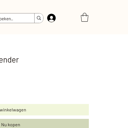
Inloggen
lender
 winkelwagen
Nu kopen