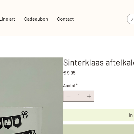
Line art
Cadeaubon
Contact
Sinterklaas aftelka
Prijs
€ 9,95
Aantal
*
In