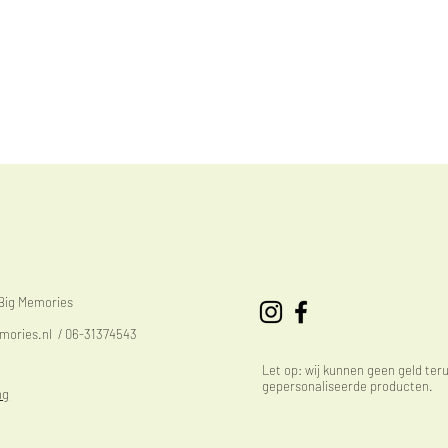
eBig Memories
mories.nl
/ 06-31374543
Let op: wij kunnen geen geld ter
gepersonaliseerde producten.
ng