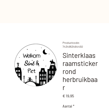
Productcode:
7434953464450
Sinterklaas
raamsticker
rond
herbruikbaa
r
Prijs
€ 19,95
Aantal
*