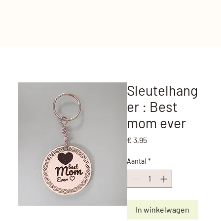
Sleutelhang
er : Best
mom ever
Prijs
€ 3,95
Aantal
*
In winkelwagen