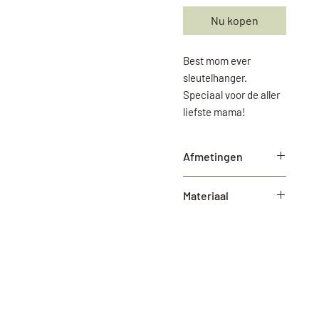
Nu kopen
Best mom ever
sleutelhanger.
Speciaal voor de aller
liefste mama!
Afmetingen
45mm x 4mm 5 x 1mm
Materiaal
(lxbxh)
Leer