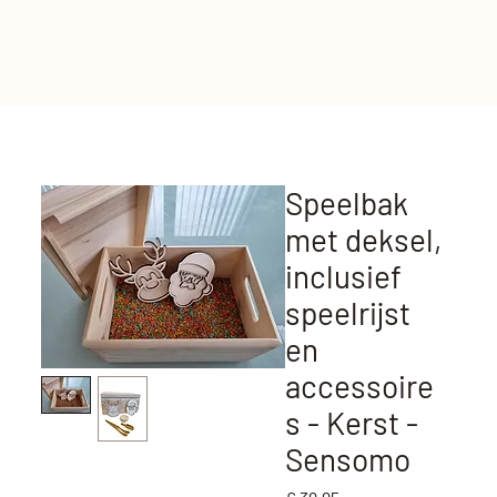
Speelbak
met deksel,
inclusief
speelrijst
en
accessoire
s - Kerst -
Sensomo
Prijs