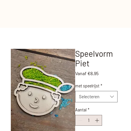
Speelvorm
Piet
Verkoopprijs
Vanaf
€8,95
met speelrijst
*
Selecteren
Aantal
*