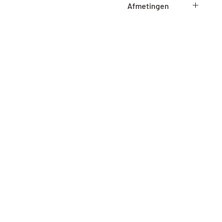
Afmetingen
15cm x 15cm x 0,2cm
(lxbxh)