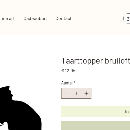
Line art
Cadeaubon
Contact
Taarttopper bruilof
Prijs
€ 12,95
Aantal
*
In