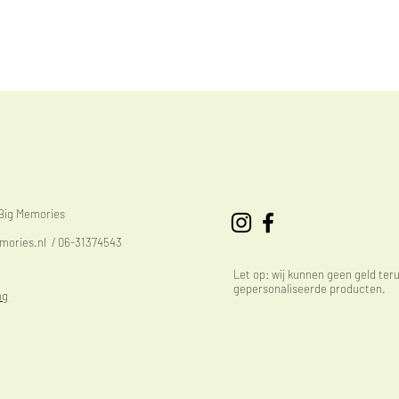
eBig Memories
mories.nl
/ 06-31374543
Let op: wij kunnen geen geld ter
gepersonaliseerde producten.
ng