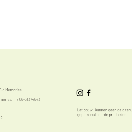
eBig Memories
mories.nl
/ 06-31374543
Let op: wij kunnen geen geld ter
gepersonaliseerde producten.
ng